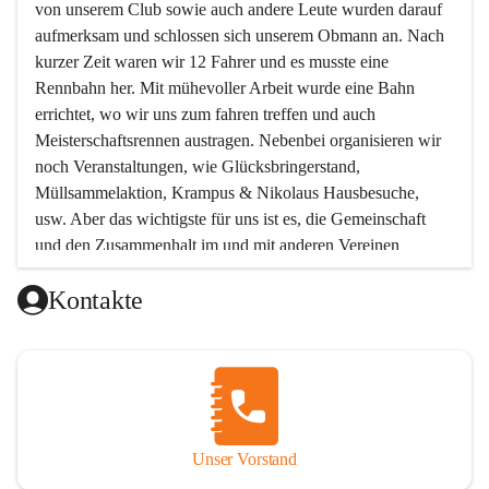
von unserem Club sowie auch andere Leute wurden darauf 
aufmerksam und schlossen sich unserem Obmann an. Nach 
kurzer Zeit waren wir 12 Fahrer und es musste eine 
Rennbahn her. Mit mühevoller Arbeit wurde eine Bahn 
errichtet, wo wir uns zum fahren treffen und auch 
Meisterschaftsrennen austragen. Nebenbei organisieren wir 
noch Veranstaltungen, wie Glücksbringerstand, 
Müllsammelaktion, Krampus & Nikolaus Hausbesuche, 
usw. Aber das wichtigste für uns ist es, die Gemeinschaft 
und den Zusammenhalt im und mit anderen Vereinen 
aufrecht zu erhalten!!! Möchtest Du uns kennen lernen, oder 
Kontakte
unserem Verein beitreten wollen, so melde Dich bei uns !  
Unsere Mitgliedsbeiträge:
Unterstützendes Mitglied Eur 12.-
Beinhaltet: Einladung zur Jahreshauptversammlung
Aktives Mitglied Jugend Eur 30.-
Unser Vorstand
Gültig bis einschließlich 16 Jahre.