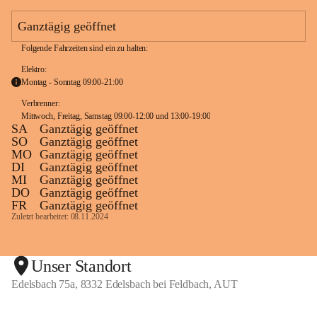
e
a
Ganztägig geöffnet
m
Folgende Fahrzeiten sind ein zu halten:
Elektro:
Montag - Sonntag 09:00-21:00
Verbrenner: 
Mittwoch, Freitag, Samstag 09:00-12:00 und 13:00-19:00
SA
Ganztägig geöffnet
SO
Ganztägig geöffnet
MO
Ganztägig geöffnet
DI
Ganztägig geöffnet
MI
Ganztägig geöffnet
DO
Ganztägig geöffnet
FR
Ganztägig geöffnet
Zuletzt bearbeitet: 08.11.2024
Unser Standort
Edelsbach 75a, 8332 Edelsbach bei Feldbach, AUT