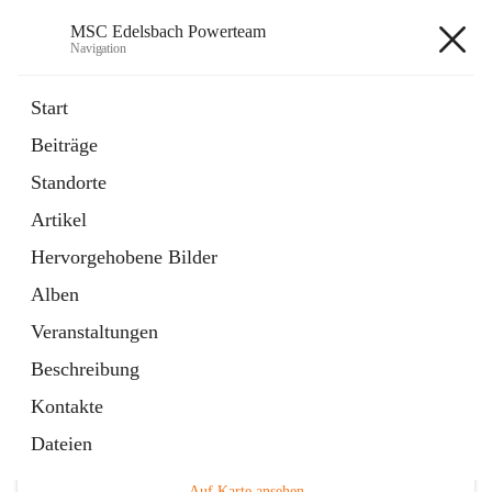
MSC Edelsbach Powerteam
Navigation
MSC Edelsbach Powerteam
Start
Beiträge
öffnet
MSC Hymne 2025
Standorte
in
Datei
neuem
Artikel
Tab
öffnet
Unsere Modellautobahn LIVE
in
Artikel
Hervorgehobene Bilder
neuem
Tab
Alben
Veranstaltungen
Beschreibung
Kontakte
Hauptadresse
Dateien
Edelsbach 75a, 8332 Edelsbach bei Feldbach, AUT
Auf Karte ansehen