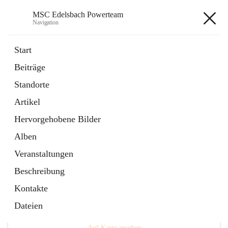
MSC Edelsbach Powerteam
Navigation
MSC Edelsbach Powerteam
Start
Beiträge
öffnet
MSC Hymne 2025
Standorte
in
Datei
neuem
Artikel
Tab
öffnet
Unsere Modellautobahn LIVE
in
Artikel
Hervorgehobene Bilder
neuem
Tab
Alben
Veranstaltungen
Beschreibung
Kontakte
Hauptadresse
Dateien
Edelsbach 75a, 8332 Edelsbach bei Feldbach, AUT
Auf Karte ansehen