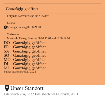
e
a
Ganztägig geöffnet
m
Folgende Fahrzeiten sind ein zu halten:
Elektro:
Montag - Sonntag 09:00-21:00
Verbrenner: 
Mittwoch, Freitag, Samstag 09:00-12:00 und 13:00-19:00
DO
Ganztägig geöffnet
FR
Ganztägig geöffnet
SA
Ganztägig geöffnet
SO
Ganztägig geöffnet
MO
Ganztägig geöffnet
DI
Ganztägig geöffnet
MI
Ganztägig geöffnet
Zuletzt bearbeitet: 08.11.2024
Unser Standort
Edelsbach 75a, 8332 Edelsbach bei Feldbach, AUT