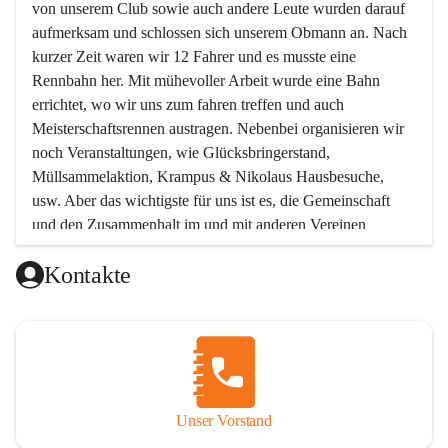
von unserem Club sowie auch andere Leute wurden darauf 
aufmerksam und schlossen sich unserem Obmann an. Nach 
kurzer Zeit waren wir 12 Fahrer und es musste eine 
Rennbahn her. Mit mühevoller Arbeit wurde eine Bahn 
errichtet, wo wir uns zum fahren treffen und auch 
Meisterschaftsrennen austragen. Nebenbei organisieren wir 
noch Veranstaltungen, wie Glücksbringerstand, 
Müllsammelaktion, Krampus & Nikolaus Hausbesuche, 
usw. Aber das wichtigste für uns ist es, die Gemeinschaft 
und den Zusammenhalt im und mit anderen Vereinen 
aufrecht zu erhalten!!! Möchtest Du uns kennen lernen, oder 
Kontakte
unserem Verein beitreten wollen, so melde Dich bei uns !  
Unsere Mitgliedsbeiträge:
Unterstützendes Mitglied Eur 12.-
Beinhaltet: Einladung zur Jahreshauptversammlung
Aktives Mitglied Jugend Eur 30.-
Unser Vorstand
Gültig bis einschließlich 16 Jahre.