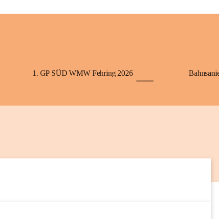
+2
1. GP SÜD WMW Fehring 2026
Bahnsani
+1
6
SEP
5