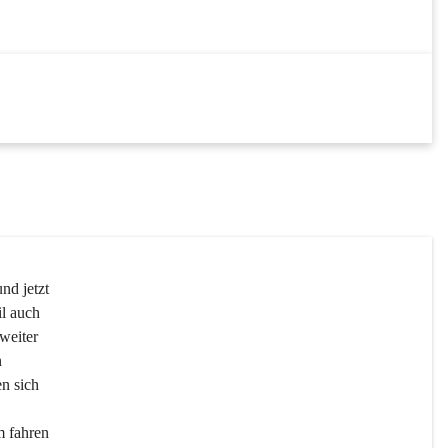
DEZ
31
DEZ
nd jetzt 
l auch 
weiter 
 
n sich 
m fahren 