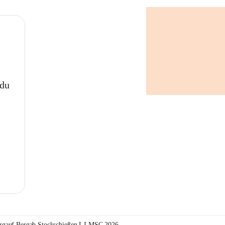
 du
rgauf Bergab Stockschießen LJ-MSC 2026