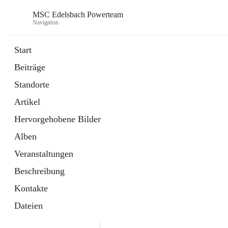
MSC Edelsbach Powerteam
Navigation
Start
Beiträge
öffnet
MSC Hymne 2025
Standorte
in
Datei
neuem
Artikel
Tab
öffnet
Unsere Modellautobahn LIVE
in
Artikel
Hervorgehobene Bilder
neuem
Tab
Alben
Veranstaltungen
Beschreibung
Kontakte
Dateien