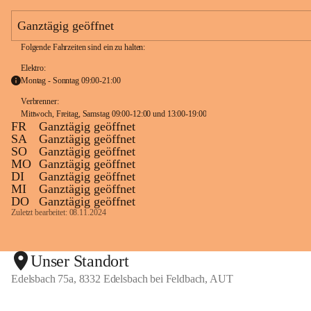
e
a
Ganztägig geöffnet
m
Folgende Fahrzeiten sind ein zu halten:
Elektro:
Montag - Sonntag 09:00-21:00
Verbrenner: 
Mittwoch, Freitag, Samstag 09:00-12:00 und 13:00-19:00
FR
Ganztägig geöffnet
SA
Ganztägig geöffnet
SO
Ganztägig geöffnet
MO
Ganztägig geöffnet
DI
Ganztägig geöffnet
MI
Ganztägig geöffnet
DO
Ganztägig geöffnet
Zuletzt bearbeitet: 08.11.2024
Unser Standort
Edelsbach 75a, 8332 Edelsbach bei Feldbach, AUT