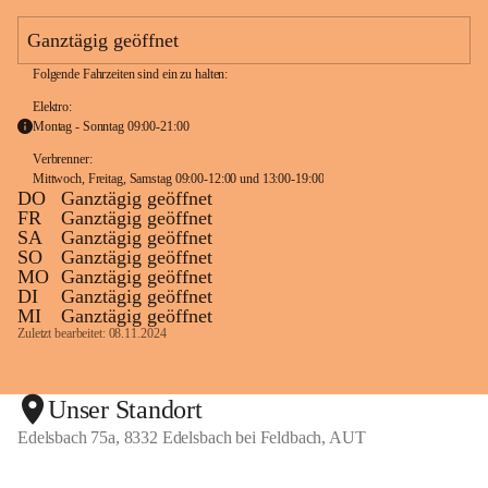
e
a
Ganztägig geöffnet
m
Folgende Fahrzeiten sind ein zu halten:
Elektro:
Montag - Sonntag 09:00-21:00
Verbrenner: 
Mittwoch, Freitag, Samstag 09:00-12:00 und 13:00-19:00
DO
Ganztägig geöffnet
FR
Ganztägig geöffnet
SA
Ganztägig geöffnet
SO
Ganztägig geöffnet
MO
Ganztägig geöffnet
DI
Ganztägig geöffnet
MI
Ganztägig geöffnet
Zuletzt bearbeitet: 08.11.2024
Unser Standort
Edelsbach 75a, 8332 Edelsbach bei Feldbach, AUT