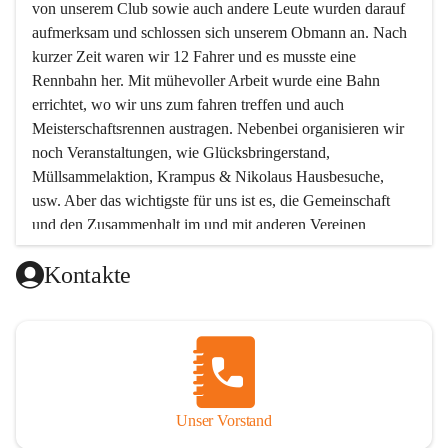
von unserem Club sowie auch andere Leute wurden darauf 
aufmerksam und schlossen sich unserem Obmann an. Nach 
kurzer Zeit waren wir 12 Fahrer und es musste eine 
Rennbahn her. Mit mühevoller Arbeit wurde eine Bahn 
errichtet, wo wir uns zum fahren treffen und auch 
Meisterschaftsrennen austragen. Nebenbei organisieren wir 
noch Veranstaltungen, wie Glücksbringerstand, 
Müllsammelaktion, Krampus & Nikolaus Hausbesuche, 
usw. Aber das wichtigste für uns ist es, die Gemeinschaft 
und den Zusammenhalt im und mit anderen Vereinen 
aufrecht zu erhalten!!! Möchtest Du uns kennen lernen, oder 
Kontakte
unserem Verein beitreten wollen, so melde Dich bei uns !  
Unsere Mitgliedsbeiträge:
Unterstützendes Mitglied Eur 12.-
Beinhaltet: Einladung zur Jahreshauptversammlung
Aktives Mitglied Jugend Eur 30.-
Unser Vorstand
Gültig bis einschließlich 16 Jahre.