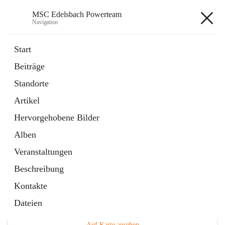
MSC Edelsbach Powerteam
Navigation
MSC Edelsbach Powerteam
Start
Beiträge
öffnet
MSC Hymne 2025
Standorte
in
Datei
neuem
Artikel
Tab
öffnet
Unsere Modellautobahn LIVE
in
Artikel
Hervorgehobene Bilder
neuem
Tab
Alben
Veranstaltungen
Beschreibung
Kontakte
Hauptadresse
Dateien
Edelsbach 75a, 8332 Edelsbach bei Feldbach, AUT
Auf Karte ansehen