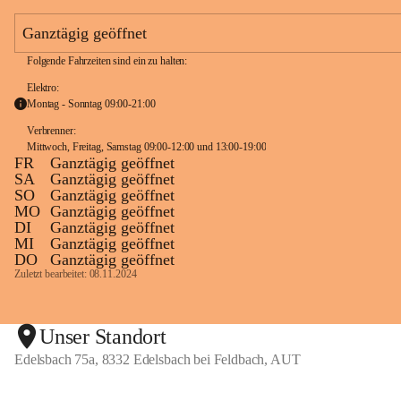
e
a
Ganztägig geöffnet
m
Folgende Fahrzeiten sind ein zu halten:
Elektro:
Montag - Sonntag 09:00-21:00
Verbrenner: 
Mittwoch, Freitag, Samstag 09:00-12:00 und 13:00-19:00
FR
Ganztägig geöffnet
SA
Ganztägig geöffnet
SO
Ganztägig geöffnet
MO
Ganztägig geöffnet
DI
Ganztägig geöffnet
MI
Ganztägig geöffnet
DO
Ganztägig geöffnet
Zuletzt bearbeitet: 08.11.2024
Unser Standort
Edelsbach 75a, 8332 Edelsbach bei Feldbach, AUT