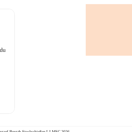
 du
rgauf Bergab Stockschießen LJ-MSC 2026