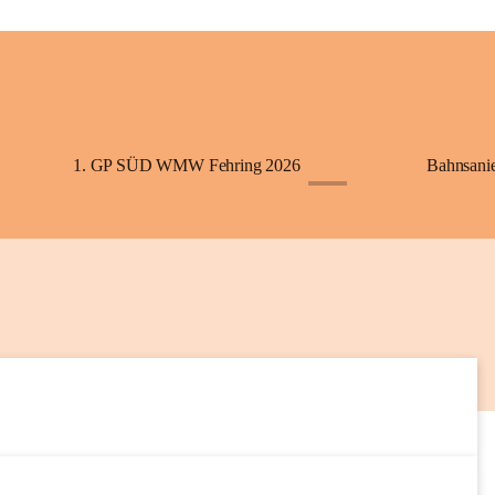
+2
1. GP SÜD WMW Fehring 2026
Bahnsani
+1
6
SEP
5