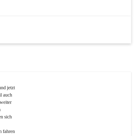
DEZ
31
DEZ
nd jetzt 
l auch 
weiter 
 
n sich 
m fahren 