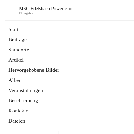
MSC Edelsbach Powerteam
Navigation
Start
Beiträge
öffnet
MSC Hymne 2025
Standorte
in
Datei
neuem
Artikel
Tab
öffnet
Unsere Modellautobahn LIVE
in
Artikel
Hervorgehobene Bilder
neuem
Tab
Alben
Veranstaltungen
Beschreibung
Kontakte
Dateien