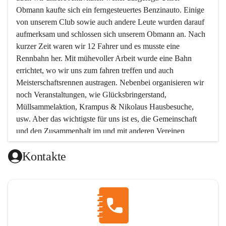
Obmann kaufte sich ein ferngesteuertes Benzinauto. Einige 
von unserem Club sowie auch andere Leute wurden darauf 
aufmerksam und schlossen sich unserem Obmann an. Nach 
kurzer Zeit waren wir 12 Fahrer und es musste eine 
Rennbahn her. Mit mühevoller Arbeit wurde eine Bahn 
errichtet, wo wir uns zum fahren treffen und auch 
Meisterschaftsrennen austragen. Nebenbei organisieren wir 
noch Veranstaltungen, wie Glücksbringerstand, 
Müllsammelaktion, Krampus & Nikolaus Hausbesuche, 
usw. Aber das wichtigste für uns ist es, die Gemeinschaft 
und den Zusammenhalt im und mit anderen Vereinen 
aufrecht zu erhalten!!! Möchtest Du uns kennen lernen, oder 
Kontakte
unserem Verein beitreten wollen, so melde Dich bei uns !  
Unsere Mitgliedsbeiträge:
Unterstützendes Mitglied Eur 12.-
Beinhaltet: Einladung zur Jahreshauptversammlung
Aktives Mitglied Jugend Eur 30.-