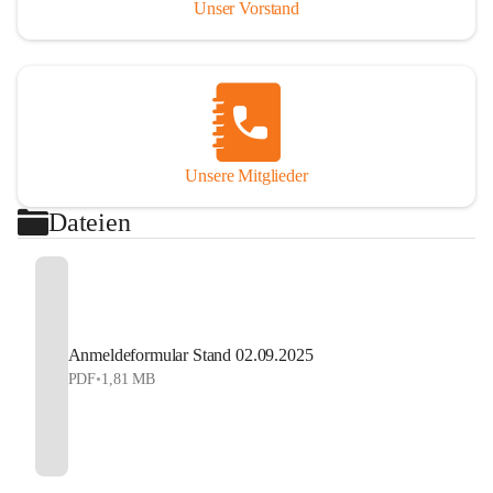
Unser Vorstand
Gültig bis einschließlich 16 Jahre.
Beinhaltet: Volles Mitglied, Einladung zur 
Jahreshauptversammlung und zu allen Aktivitäten 
und Feiern, Mitarbeit bei den Veranstaltungen, uvm.
Aktives Mitglied Erwachsen Eur 40.-
Unsere Mitglieder
Beinhaltet: Volles Mitglied, Einladung zur 
Jahreshauptversammlung und zu allen Aktivitäten 
Dateien
und Feiern, Mitarbeit bei den Veranstaltungen, uvm.
Modellautofahrer Erwachsen Eur 80.-
Beinhaltet: Bahnbenützung für 1 Jahr, Schlüssel für 
die gesamten Räumlichkeiten auf der 
Anmeldeformular Stand 02.09.2025
Modellautobahn, Fahrerlizenz beim ÖFMAV, 
PDF
•
1,81 MB
Mitarbeit auf der Modellautobahn, Volles Mitglied, 
Einladung zur Jahreshauptversammlung und zu allen 
Aktivitäten und Feiern, Mitarbeit bei den 
Veranstaltungen, uvm.