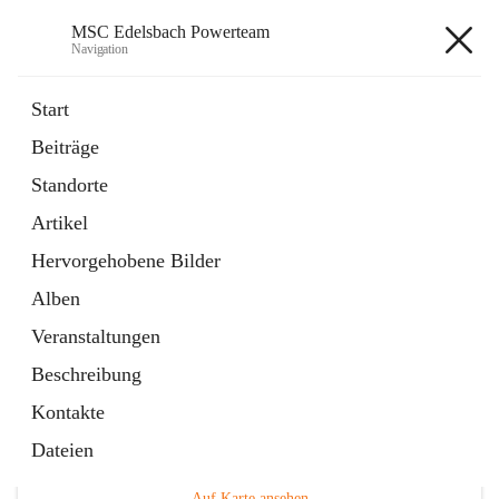
MSC Edelsbach Powerteam
Navigation
MSC Edelsbach Powerteam
Start
Beiträge
öffnet
MSC Hymne 2025
Standorte
in
Datei
neuem
Artikel
Tab
öffnet
Unsere Modellautobahn LIVE
in
Artikel
Hervorgehobene Bilder
neuem
Tab
Alben
Veranstaltungen
Beschreibung
Kontakte
Hauptadresse
Dateien
Edelsbach 75a, 8332 Edelsbach bei Feldbach, AUT
Auf Karte ansehen