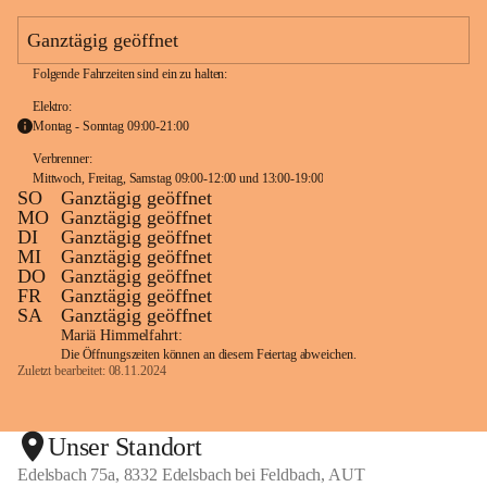
e
a
Ganztägig geöffnet
m
Folgende Fahrzeiten sind ein zu halten:
Elektro:
Montag - Sonntag 09:00-21:00
Verbrenner: 
Mittwoch, Freitag, Samstag 09:00-12:00 und 13:00-19:00
SO
Ganztägig geöffnet
MO
Ganztägig geöffnet
DI
Ganztägig geöffnet
MI
Ganztägig geöffnet
DO
Ganztägig geöffnet
FR
Ganztägig geöffnet
SA
Ganztägig geöffnet
Mariä Himmelfahrt:
Die Öffnungszeiten können an diesem Feiertag abweichen.
Zuletzt bearbeitet: 08.11.2024
Unser Standort
Edelsbach 75a, 8332 Edelsbach bei Feldbach, AUT