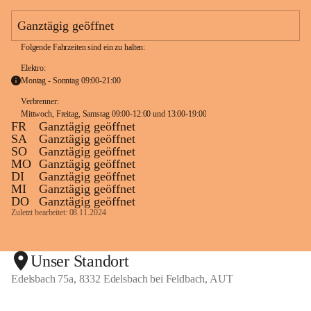
e
a
Ganztägig geöffnet
m
Folgende Fahrzeiten sind ein zu halten:
Elektro:
Montag - Sonntag 09:00-21:00
Verbrenner: 
Mittwoch, Freitag, Samstag 09:00-12:00 und 13:00-19:00
FR
Ganztägig geöffnet
SA
Ganztägig geöffnet
SO
Ganztägig geöffnet
MO
Ganztägig geöffnet
DI
Ganztägig geöffnet
MI
Ganztägig geöffnet
DO
Ganztägig geöffnet
Zuletzt bearbeitet: 08.11.2024
Unser Standort
Edelsbach 75a, 8332 Edelsbach bei Feldbach, AUT