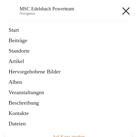
MSC Edelsbach Powerteam
Navigation
MSC Edelsbach Powerteam
Start
Beiträge
öffnet
MSC Hymne 2025
Standorte
in
Datei
neuem
Artikel
Tab
öffnet
Unsere Modellautobahn LIVE
in
Artikel
Hervorgehobene Bilder
neuem
Tab
Alben
Veranstaltungen
Beschreibung
Kontakte
Hauptadresse
Dateien
Edelsbach 75a, 8332 Edelsbach bei Feldbach, AUT
Auf Karte ansehen