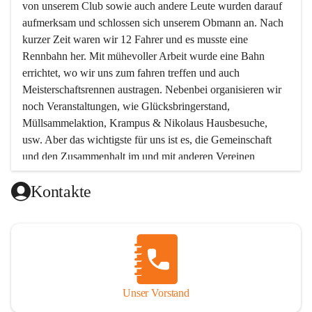
von unserem Club sowie auch andere Leute wurden darauf 
aufmerksam und schlossen sich unserem Obmann an. Nach 
kurzer Zeit waren wir 12 Fahrer und es musste eine 
Rennbahn her. Mit mühevoller Arbeit wurde eine Bahn 
errichtet, wo wir uns zum fahren treffen und auch 
Meisterschaftsrennen austragen. Nebenbei organisieren wir 
noch Veranstaltungen, wie Glücksbringerstand, 
Müllsammelaktion, Krampus & Nikolaus Hausbesuche, 
usw. Aber das wichtigste für uns ist es, die Gemeinschaft 
und den Zusammenhalt im und mit anderen Vereinen 
aufrecht zu erhalten!!! Möchtest Du uns kennen lernen, oder 
Kontakte
unserem Verein beitreten wollen, so melde Dich bei uns !  
Unsere Mitgliedsbeiträge:
Unterstützendes Mitglied Eur 12.-
Beinhaltet: Einladung zur Jahreshauptversammlung
Aktives Mitglied Jugend Eur 30.-
Unser Vorstand
Gültig bis einschließlich 16 Jahre.