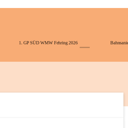
+2
1. GP SÜD WMW Fehring 2026
Bahnsani
+1
6
SEP
5