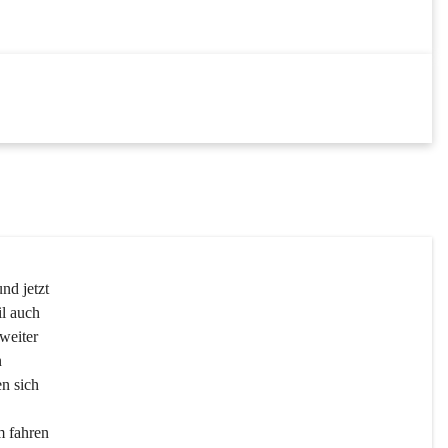
DEZ
31
DEZ
nd jetzt 
l auch 
weiter 
 
n sich 
m fahren 