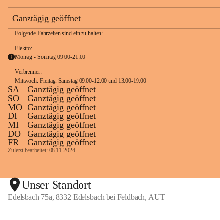
e
a
Ganztägig geöffnet
m
Folgende Fahrzeiten sind ein zu halten:
Elektro:
Montag - Sonntag 09:00-21:00
Verbrenner: 
Mittwoch, Freitag, Samstag 09:00-12:00 und 13:00-19:00
SA
Ganztägig geöffnet
SO
Ganztägig geöffnet
MO
Ganztägig geöffnet
DI
Ganztägig geöffnet
MI
Ganztägig geöffnet
DO
Ganztägig geöffnet
FR
Ganztägig geöffnet
Zuletzt bearbeitet: 08.11.2024
Unser Standort
Edelsbach 75a, 8332 Edelsbach bei Feldbach, AUT