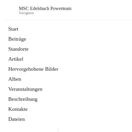
MSC Edelsbach Powerteam
Navigation
Start
Beiträge
öffnet
MSC Hymne 2025
Standorte
in
Datei
neuem
Artikel
Tab
öffnet
Unsere Modellautobahn LIVE
in
Artikel
Hervorgehobene Bilder
neuem
Tab
Alben
Veranstaltungen
Beschreibung
Kontakte
Dateien