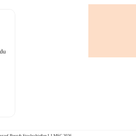
 du
rgauf Bergab Stockschießen LJ-MSC 2026