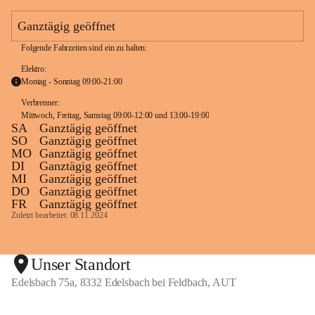
e
a
Ganztägig geöffnet
m
Folgende Fahrzeiten sind ein zu halten:
Elektro:
Montag - Sonntag 09:00-21:00
Verbrenner: 
Mittwoch, Freitag, Samstag 09:00-12:00 und 13:00-19:00
SA
Ganztägig geöffnet
SO
Ganztägig geöffnet
MO
Ganztägig geöffnet
DI
Ganztägig geöffnet
MI
Ganztägig geöffnet
DO
Ganztägig geöffnet
FR
Ganztägig geöffnet
Zuletzt bearbeitet: 08.11.2024
Unser Standort
Edelsbach 75a, 8332 Edelsbach bei Feldbach, AUT