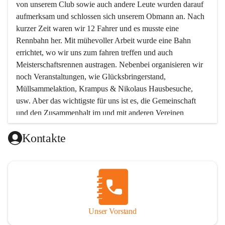
von unserem Club sowie auch andere Leute wurden darauf 
aufmerksam und schlossen sich unserem Obmann an. Nach 
kurzer Zeit waren wir 12 Fahrer und es musste eine 
Rennbahn her. Mit mühevoller Arbeit wurde eine Bahn 
errichtet, wo wir uns zum fahren treffen und auch 
Meisterschaftsrennen austragen. Nebenbei organisieren wir 
noch Veranstaltungen, wie Glücksbringerstand, 
Müllsammelaktion, Krampus & Nikolaus Hausbesuche, 
usw. Aber das wichtigste für uns ist es, die Gemeinschaft 
und den Zusammenhalt im und mit anderen Vereinen 
aufrecht zu erhalten!!! Möchtest Du uns kennen lernen, oder 
Kontakte
unserem Verein beitreten wollen, so melde Dich bei uns !  
Unsere Mitgliedsbeiträge:
Unterstützendes Mitglied Eur 12.-
Beinhaltet: Einladung zur Jahreshauptversammlung
Aktives Mitglied Jugend Eur 30.-
Unser Vorstand
Gültig bis einschließlich 16 Jahre.