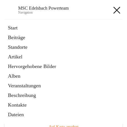
MSC Edelsbach Powerteam
Navigation
MSC Edelsbach Powerteam
Start
Beiträge
öffnet
MSC Hymne 2025
Standorte
in
Datei
neuem
Artikel
Tab
öffnet
Unsere Modellautobahn LIVE
in
Artikel
Hervorgehobene Bilder
neuem
Tab
Alben
Veranstaltungen
Beschreibung
Kontakte
Hauptadresse
Dateien
Edelsbach 75a, 8332 Edelsbach bei Feldbach, AUT
Auf Karte ansehen