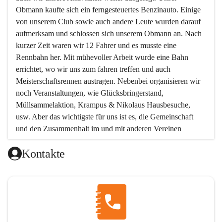
Obmann kaufte sich ein ferngesteuertes Benzinauto. Einige 
von unserem Club sowie auch andere Leute wurden darauf 
aufmerksam und schlossen sich unserem Obmann an. Nach 
kurzer Zeit waren wir 12 Fahrer und es musste eine 
Rennbahn her. Mit mühevoller Arbeit wurde eine Bahn 
errichtet, wo wir uns zum fahren treffen und auch 
Meisterschaftsrennen austragen. Nebenbei organisieren wir 
noch Veranstaltungen, wie Glücksbringerstand, 
Müllsammelaktion, Krampus & Nikolaus Hausbesuche, 
usw. Aber das wichtigste für uns ist es, die Gemeinschaft 
und den Zusammenhalt im und mit anderen Vereinen 
aufrecht zu erhalten!!! Möchtest Du uns kennen lernen, oder 
Kontakte
unserem Verein beitreten wollen, so melde Dich bei uns !  
Unsere Mitgliedsbeiträge:
Unterstützendes Mitglied Eur 12.-
Beinhaltet: Einladung zur Jahreshauptversammlung
Aktives Mitglied Jugend Eur 30.-