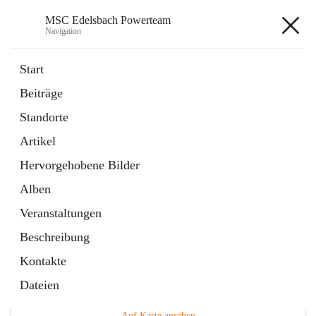
MSC Edelsbach Powerteam
Navigation
MSC Edelsbach Powerteam
Start
Beiträge
öffnet
MSC Hymne 2025
Standorte
in
Datei
neuem
Artikel
Tab
öffnet
Unsere Modellautobahn LIVE
in
Artikel
Hervorgehobene Bilder
neuem
Tab
Alben
Veranstaltungen
Beschreibung
Kontakte
Hauptadresse
Dateien
Edelsbach 75a, 8332 Edelsbach bei Feldbach, AUT
Auf Karte ansehen