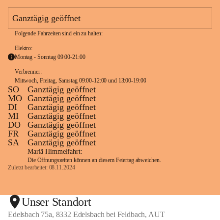
e
a
Ganztägig geöffnet
m
Folgende Fahrzeiten sind ein zu halten:
Elektro:
Montag - Sonntag 09:00-21:00
Verbrenner: 
Mittwoch, Freitag, Samstag 09:00-12:00 und 13:00-19:00
SO
Ganztägig geöffnet
MO
Ganztägig geöffnet
DI
Ganztägig geöffnet
MI
Ganztägig geöffnet
DO
Ganztägig geöffnet
FR
Ganztägig geöffnet
SA
Ganztägig geöffnet
Mariä Himmelfahrt:
Die Öffnungszeiten können an diesem Feiertag abweichen.
Zuletzt bearbeitet: 08.11.2024
Unser Standort
Edelsbach 75a, 8332 Edelsbach bei Feldbach, AUT