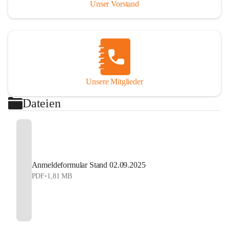
Unser Vorstand
Gültig bis einschließlich 16 Jahre.
Beinhaltet: Volles Mitglied, Einladung zur 
Jahreshauptversammlung und zu allen Aktivitäten 
und Feiern, Mitarbeit bei den Veranstaltungen, uvm.
Aktives Mitglied Erwachsen Eur 40.-
Unsere Mitglieder
Beinhaltet: Volles Mitglied, Einladung zur 
Jahreshauptversammlung und zu allen Aktivitäten 
Dateien
und Feiern, Mitarbeit bei den Veranstaltungen, uvm.
Modellautofahrer Erwachsen Eur 80.-
Beinhaltet: Bahnbenützung für 1 Jahr, Schlüssel für 
die gesamten Räumlichkeiten auf der 
Anmeldeformular Stand 02.09.2025
Modellautobahn, Fahrerlizenz beim ÖFMAV, 
PDF
•
1,81 MB
Mitarbeit auf der Modellautobahn, Volles Mitglied, 
Einladung zur Jahreshauptversammlung und zu allen 
Aktivitäten und Feiern, Mitarbeit bei den 
Veranstaltungen, uvm.