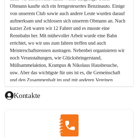
Obmann kaufte sich ein ferngesteuertes Benzinauto. Einige 
von unserem Club sowie auch andere Leute wurden darauf 
aufmerksam und schlossen sich unserem Obmann an. Nach 
kurzer Zeit waren wir 12 Fahrer und es musste eine 
Rennbahn her. Mit mühevoller Arbeit wurde eine Bahn 
errichtet, wo wir uns zum fahren treffen und auch 
Meisterschaftsrennen austragen. Nebenbei organisieren wir 
noch Veranstaltungen, wie Glücksbringerstand, 
Müllsammelaktion, Krampus & Nikolaus Hausbesuche, 
usw. Aber das wichtigste für uns ist es, die Gemeinschaft 
und den Zusammenhalt im und mit anderen Vereinen 
aufrecht zu erhalten!!! Möchtest Du uns kennen lernen, oder 
Kontakte
unserem Verein beitreten wollen, so melde Dich bei uns !  
Unsere Mitgliedsbeiträge:
Unterstützendes Mitglied Eur 12.-
Beinhaltet: Einladung zur Jahreshauptversammlung
Aktives Mitglied Jugend Eur 30.-