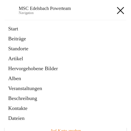
MSC Edelsbach Powerteam
Navigation
MSC Edelsbach Powerteam
Start
Beiträge
öffnet
MSC Hymne 2025
Standorte
in
Datei
neuem
Artikel
Tab
öffnet
Unsere Modellautobahn LIVE
in
Artikel
Hervorgehobene Bilder
neuem
Tab
Alben
Veranstaltungen
Beschreibung
Kontakte
Hauptadresse
Dateien
Edelsbach 75a, 8332 Edelsbach bei Feldbach, AUT
Auf Karte ansehen