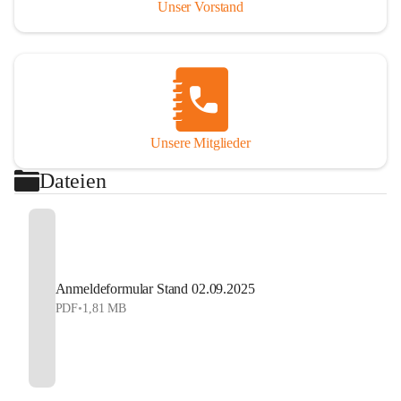
Unser Vorstand
Gültig bis einschließlich 16 Jahre.
Beinhaltet: Volles Mitglied, Einladung zur 
Jahreshauptversammlung und zu allen Aktivitäten 
und Feiern, Mitarbeit bei den Veranstaltungen, uvm.
Aktives Mitglied Erwachsen Eur 40.-
Unsere Mitglieder
Beinhaltet: Volles Mitglied, Einladung zur 
Jahreshauptversammlung und zu allen Aktivitäten 
Dateien
und Feiern, Mitarbeit bei den Veranstaltungen, uvm.
Modellautofahrer Erwachsen Eur 80.-
Beinhaltet: Bahnbenützung für 1 Jahr, Schlüssel für 
die gesamten Räumlichkeiten auf der 
Anmeldeformular Stand 02.09.2025
Modellautobahn, Fahrerlizenz beim ÖFMAV, 
PDF
•
1,81 MB
Mitarbeit auf der Modellautobahn, Volles Mitglied, 
Einladung zur Jahreshauptversammlung und zu allen 
Aktivitäten und Feiern, Mitarbeit bei den 
Veranstaltungen, uvm.