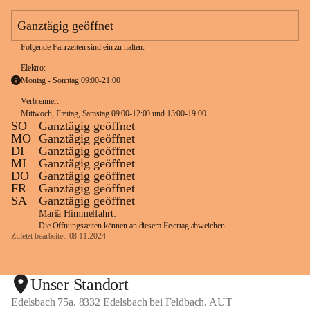
e
a
Ganztägig geöffnet
m
Folgende Fahrzeiten sind ein zu halten:
Elektro:
Montag - Sonntag 09:00-21:00
Verbrenner: 
Mittwoch, Freitag, Samstag 09:00-12:00 und 13:00-19:00
SO
Ganztägig geöffnet
MO
Ganztägig geöffnet
DI
Ganztägig geöffnet
MI
Ganztägig geöffnet
DO
Ganztägig geöffnet
FR
Ganztägig geöffnet
SA
Ganztägig geöffnet
Mariä Himmelfahrt:
Die Öffnungszeiten können an diesem Feiertag abweichen.
Zuletzt bearbeitet: 08.11.2024
Unser Standort
Edelsbach 75a, 8332 Edelsbach bei Feldbach, AUT