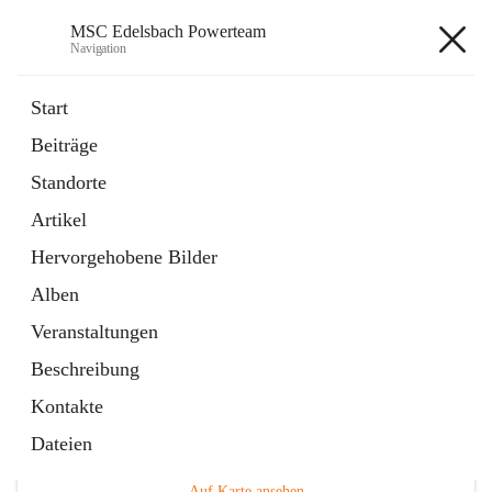
MSC Edelsbach Powerteam
Navigation
MSC Edelsbach Powerteam
Start
Beiträge
öffnet
MSC Hymne 2025
Standorte
in
Datei
neuem
Artikel
Tab
öffnet
Unsere Modellautobahn LIVE
in
Artikel
Hervorgehobene Bilder
neuem
Tab
Alben
Veranstaltungen
Beschreibung
Kontakte
Hauptadresse
Dateien
Edelsbach 75a, 8332 Edelsbach bei Feldbach, AUT
Auf Karte ansehen