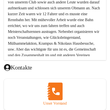
von unserem Club sowie auch andere Leute wurden darauf 
aufmerksam und schlossen sich unserem Obmann an. Nach 
kurzer Zeit waren wir 12 Fahrer und es musste eine 
Rennbahn her. Mit mühevoller Arbeit wurde eine Bahn 
errichtet, wo wir uns zum fahren treffen und auch 
Meisterschaftsrennen austragen. Nebenbei organisieren wir 
noch Veranstaltungen, wie Glücksbringerstand, 
Müllsammelaktion, Krampus & Nikolaus Hausbesuche, 
usw. Aber das wichtigste für uns ist es, die Gemeinschaft 
und den Zusammenhalt im und mit anderen Vereinen 
aufrecht zu erhalten!!! Möchtest Du uns kennen lernen, oder 
Kontakte
unserem Verein beitreten wollen, so melde Dich bei uns !  
Unsere Mitgliedsbeiträge:
Unterstützendes Mitglied Eur 12.-
Beinhaltet: Einladung zur Jahreshauptversammlung
Aktives Mitglied Jugend Eur 30.-
Unser Vorstand
Gültig bis einschließlich 16 Jahre.