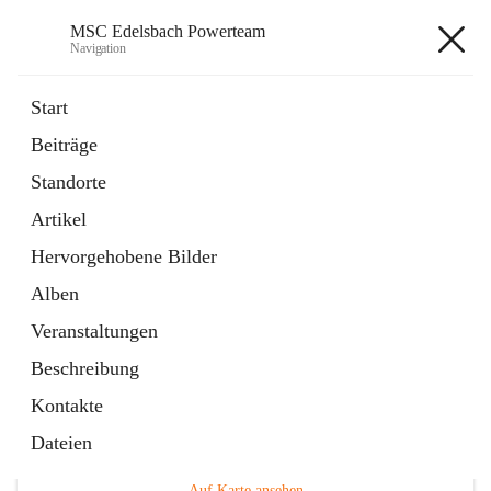
MSC Edelsbach Powerteam
Navigation
MSC Edelsbach Powerteam
Start
Beiträge
öffnet
MSC Hymne 2025
Standorte
in
Datei
neuem
Artikel
Tab
öffnet
Unsere Modellautobahn LIVE
in
Artikel
Hervorgehobene Bilder
neuem
Tab
Alben
Veranstaltungen
Beschreibung
Kontakte
Hauptadresse
Dateien
Edelsbach 75a, 8332 Edelsbach bei Feldbach, AUT
Auf Karte ansehen