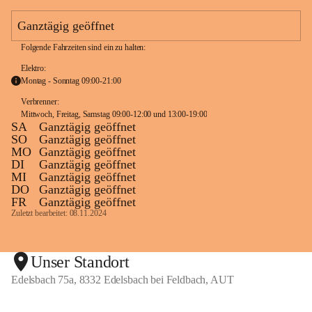
e
a
Ganztägig geöffnet
m
Folgende Fahrzeiten sind ein zu halten:
Elektro:
Montag - Sonntag 09:00-21:00
Verbrenner: 
Mittwoch, Freitag, Samstag 09:00-12:00 und 13:00-19:00
SA
Ganztägig geöffnet
SO
Ganztägig geöffnet
MO
Ganztägig geöffnet
DI
Ganztägig geöffnet
MI
Ganztägig geöffnet
DO
Ganztägig geöffnet
FR
Ganztägig geöffnet
Zuletzt bearbeitet: 08.11.2024
Unser Standort
Edelsbach 75a, 8332 Edelsbach bei Feldbach, AUT