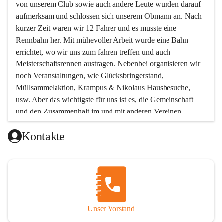
von unserem Club sowie auch andere Leute wurden darauf 
aufmerksam und schlossen sich unserem Obmann an. Nach 
kurzer Zeit waren wir 12 Fahrer und es musste eine 
Rennbahn her. Mit mühevoller Arbeit wurde eine Bahn 
errichtet, wo wir uns zum fahren treffen und auch 
Meisterschaftsrennen austragen. Nebenbei organisieren wir 
noch Veranstaltungen, wie Glücksbringerstand, 
Müllsammelaktion, Krampus & Nikolaus Hausbesuche, 
usw. Aber das wichtigste für uns ist es, die Gemeinschaft 
und den Zusammenhalt im und mit anderen Vereinen 
aufrecht zu erhalten!!! Möchtest Du uns kennen lernen, oder 
Kontakte
unserem Verein beitreten wollen, so melde Dich bei uns !  
Unsere Mitgliedsbeiträge:
Unterstützendes Mitglied Eur 12.-
Beinhaltet: Einladung zur Jahreshauptversammlung
Aktives Mitglied Jugend Eur 30.-
Unser Vorstand
Gültig bis einschließlich 16 Jahre.