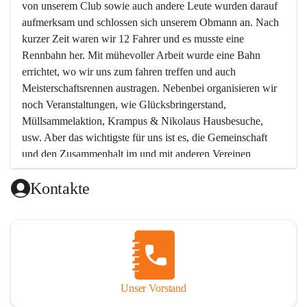
von unserem Club sowie auch andere Leute wurden darauf 
aufmerksam und schlossen sich unserem Obmann an. Nach 
kurzer Zeit waren wir 12 Fahrer und es musste eine 
Rennbahn her. Mit mühevoller Arbeit wurde eine Bahn 
errichtet, wo wir uns zum fahren treffen und auch 
Meisterschaftsrennen austragen. Nebenbei organisieren wir 
noch Veranstaltungen, wie Glücksbringerstand, 
Müllsammelaktion, Krampus & Nikolaus Hausbesuche, 
usw. Aber das wichtigste für uns ist es, die Gemeinschaft 
und den Zusammenhalt im und mit anderen Vereinen 
aufrecht zu erhalten!!! Möchtest Du uns kennen lernen, oder 
Kontakte
unserem Verein beitreten wollen, so melde Dich bei uns !  
Unsere Mitgliedsbeiträge:
Unterstützendes Mitglied Eur 12.-
Beinhaltet: Einladung zur Jahreshauptversammlung
Aktives Mitglied Jugend Eur 30.-
Unser Vorstand
Gültig bis einschließlich 16 Jahre.