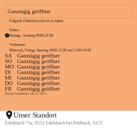
e
a
Ganztägig geöffnet
m
Folgende Fahrzeiten sind ein zu halten:
Elektro:
Montag - Sonntag 09:00-21:00
Verbrenner: 
Mittwoch, Freitag, Samstag 09:00-12:00 und 13:00-19:00
SA
Ganztägig geöffnet
SO
Ganztägig geöffnet
MO
Ganztägig geöffnet
DI
Ganztägig geöffnet
MI
Ganztägig geöffnet
DO
Ganztägig geöffnet
FR
Ganztägig geöffnet
Zuletzt bearbeitet: 08.11.2024
Unser Standort
Edelsbach 75a, 8332 Edelsbach bei Feldbach, AUT