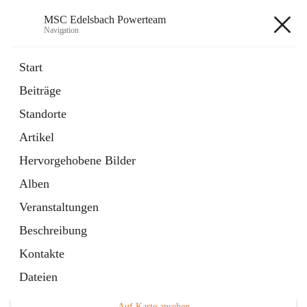
MSC Edelsbach Powerteam
Navigation
MSC Edelsbach Powerteam
Start
Beiträge
öffnet
MSC Hymne 2025
Standorte
in
Datei
neuem
Artikel
Tab
öffnet
Unsere Modellautobahn LIVE
in
Artikel
Hervorgehobene Bilder
neuem
Tab
Alben
Veranstaltungen
Beschreibung
Kontakte
Hauptadresse
Dateien
Edelsbach 75a, 8332 Edelsbach bei Feldbach, AUT
Auf Karte ansehen