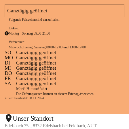
e
a
Ganztägig geöffnet
m
Folgende Fahrzeiten sind ein zu halten:
Elektro:
Montag - Sonntag 09:00-21:00
Verbrenner: 
Mittwoch, Freitag, Samstag 09:00-12:00 und 13:00-19:00
SO
Ganztägig geöffnet
MO
Ganztägig geöffnet
DI
Ganztägig geöffnet
MI
Ganztägig geöffnet
DO
Ganztägig geöffnet
FR
Ganztägig geöffnet
SA
Ganztägig geöffnet
Mariä Himmelfahrt:
Die Öffnungszeiten können an diesem Feiertag abweichen.
Zuletzt bearbeitet: 08.11.2024
Unser Standort
Edelsbach 75a, 8332 Edelsbach bei Feldbach, AUT