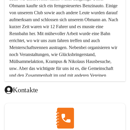
Obmann kaufte sich ein ferngesteuertes Benzinauto. Einige 
von unserem Club sowie auch andere Leute wurden darauf 
aufmerksam und schlossen sich unserem Obmann an. Nach 
kurzer Zeit waren wir 12 Fahrer und es musste eine 
Rennbahn her. Mit mühevoller Arbeit wurde eine Bahn 
errichtet, wo wir uns zum fahren treffen und auch 
Meisterschaftsrennen austragen. Nebenbei organisieren wir 
noch Veranstaltungen, wie Glücksbringerstand, 
Müllsammelaktion, Krampus & Nikolaus Hausbesuche, 
usw. Aber das wichtigste für uns ist es, die Gemeinschaft 
und den Zusammenhalt im und mit anderen Vereinen 
aufrecht zu erhalten!!! Möchtest Du uns kennen lernen, oder 
Kontakte
unserem Verein beitreten wollen, so melde Dich bei uns !  
Unsere Mitgliedsbeiträge:
Unterstützendes Mitglied Eur 12.-
Beinhaltet: Einladung zur Jahreshauptversammlung
Aktives Mitglied Jugend Eur 30.-