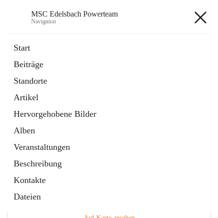
MSC Edelsbach Powerteam
Navigation
MSC Edelsbach Powerteam
Start
Beiträge
öffnet
MSC Hymne 2025
Standorte
in
Datei
neuem
Artikel
Tab
öffnet
Unsere Modellautobahn LIVE
in
Artikel
Hervorgehobene Bilder
neuem
Tab
Alben
Veranstaltungen
Beschreibung
Kontakte
Hauptadresse
Dateien
Edelsbach 75a, 8332 Edelsbach bei Feldbach, AUT
Auf Karte ansehen