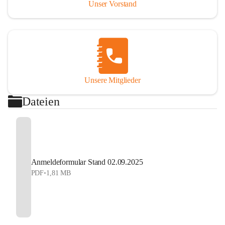
Unser Vorstand
Gültig bis einschließlich 16 Jahre.
Beinhaltet: Volles Mitglied, Einladung zur 
Jahreshauptversammlung und zu allen Aktivitäten 
und Feiern, Mitarbeit bei den Veranstaltungen, uvm.
Aktives Mitglied Erwachsen Eur 40.-
Unsere Mitglieder
Beinhaltet: Volles Mitglied, Einladung zur 
Jahreshauptversammlung und zu allen Aktivitäten 
Dateien
und Feiern, Mitarbeit bei den Veranstaltungen, uvm.
Modellautofahrer Erwachsen Eur 80.-
Beinhaltet: Bahnbenützung für 1 Jahr, Schlüssel für 
die gesamten Räumlichkeiten auf der 
Anmeldeformular Stand 02.09.2025
Modellautobahn, Fahrerlizenz beim ÖFMAV, 
PDF
•
1,81 MB
Mitarbeit auf der Modellautobahn, Volles Mitglied, 
Einladung zur Jahreshauptversammlung und zu allen 
Aktivitäten und Feiern, Mitarbeit bei den 
Veranstaltungen, uvm.